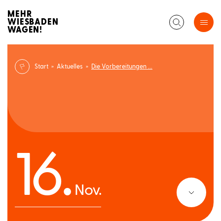
MEHR
WIESBADEN
WAGEN!
Start » Aktuelles »
Die Vorbereitungen ...
16.
Nov.