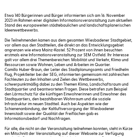
Etwa 140 Bürgerinnen und Bürger informierten sich am 16. November
2023 im Rahmen einer digitalen Informationsveranstaltung zum aktuellen
Stand des europaweiten städtebaulichen und landschaftsplanerischen
Ideenwettbewerbs.
Die Teilnehmenden kamen aus dem gesamten Wiesbadener Stadtgebiet,
vor allem aus den Stadtteilen, die direkt an das Entwicklungsgebiet
angrenzen wie etwa Mainz-Kastel. 52 Prozent von ihnen besuchten
erstmals eine Informationsveranstaltung zur SEM Ostfeld. Ihr Interesse
galt vor allem drei Themenbereichen: Mobilität und Verkehr, Klima und
Ressourcen sowie Wohnen, Leben und Arbeiten im Quartier.
Camillo Huber-Braun, der Leiter des Stadtplanungsamts und Friedhelm
Flug, Projektleiter bei der SEG, informierten gemeinsam mit zahlreichen
Fachleuten zu den Inhalten und Zielen des Wettbewerbs,
schwerpunktmäßig dabei zu den Themen Klima, Landschaftsraum und
Stadtquartier und beantworteten Fragen. Diese betrafen zum Beispiel
den Lärmschutz für die künftigen Einwohnerinnen und Einwohner des
Stadtquartiers, den bezahlbaren Wohnraum und die soziale
Infrastruktur im neuen Stadtteil. Auch bei Aspekten wie der
Schienenanbindung, der Kaltluftversorgung der Wiesbadener
Innenstadt sowie der Qualität der Freiflächen gab es
Informationsbedarf und Nachfragen.
Für alle, die nicht an der Veranstaltung teilnehmen konnten, steht in Kürze
ein Mitschnitt der Veranstaltung auf dieser Webseite zur Verfügung