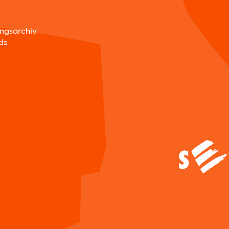
ungsarchiv
ds