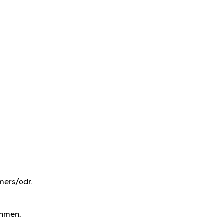
mers/odr
.
ehmen.