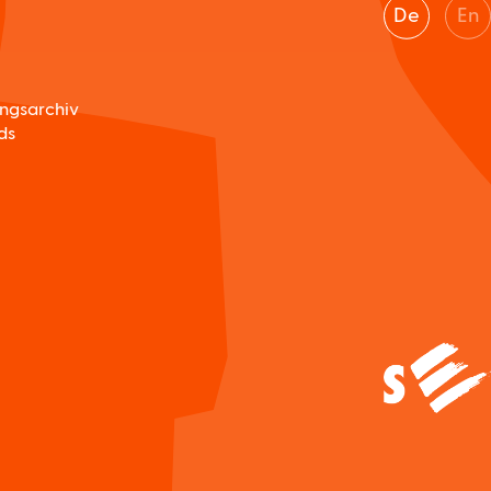
De
En
ungsarchiv
ds